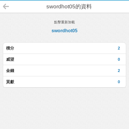
swordhot05的資料
點擊重新加載
swordhot05
積分
2
威望
0
金錢
2
貢獻
0