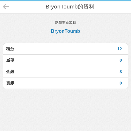
BryonToumb的資料
點擊重新加載
BryonToumb
積分
12
威望
0
金錢
8
貢獻
0