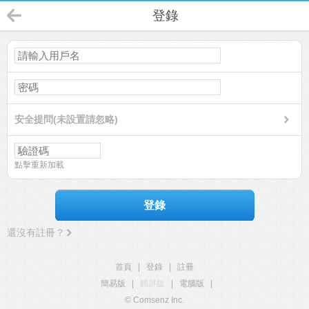
登錄
安全提問(未設置請忽略)
點擊重新加載
登錄
還沒有註冊？
首頁
|
登錄
|
註冊
簡易版
|
觸屏版
|
電腦版
|
© Comsenz Inc.