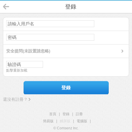
登錄
安全提問(未設置請忽略)
點擊重新加載
登錄
還沒有註冊？
首頁
|
登錄
|
註冊
簡易版
|
觸屏版
|
電腦版
|
© Comsenz Inc.