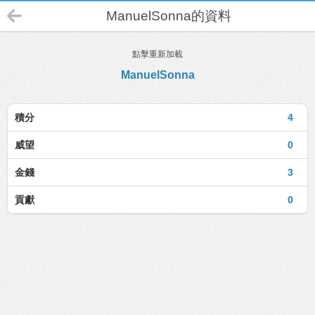
ManuelSonna的資料
點擊重新加載
ManuelSonna
積分
4
威望
0
金錢
3
貢獻
0