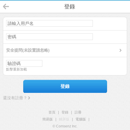
登錄
安全提問(未設置請忽略)
點擊重新加載
登錄
還沒有註冊？
首頁
|
登錄
|
註冊
簡易版
|
觸屏版
|
電腦版
|
© Comsenz Inc.