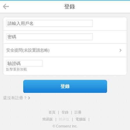
登錄
安全提問(未設置請忽略)
點擊重新加載
登錄
還沒有註冊？
首頁
|
登錄
|
註冊
簡易版
|
觸屏版
|
電腦版
|
© Comsenz Inc.