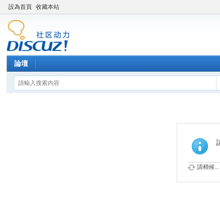
設為首頁
收藏本站
論壇
請稍候...