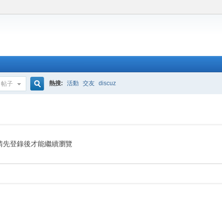
熱搜:
活動
交友
discuz
帖子
搜
索
請先登錄後才能繼續瀏覽