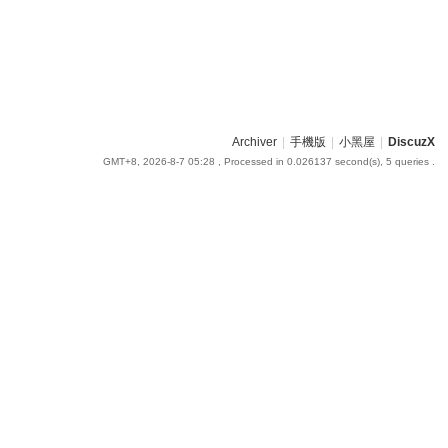
Archiver
|
手機版
|
小黑屋
|
DiscuzX
GMT+8, 2026-8-7 05:28
, Processed in 0.026137 second(s), 5 queries .