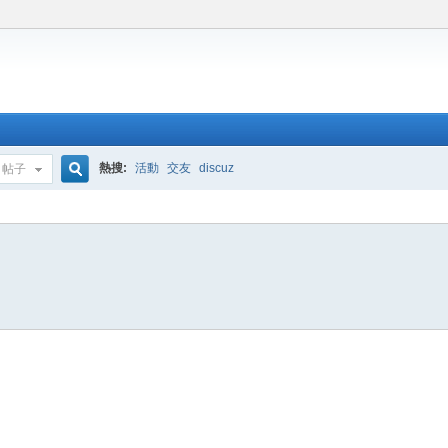
熱搜:
活動
交友
discuz
帖子
搜
索