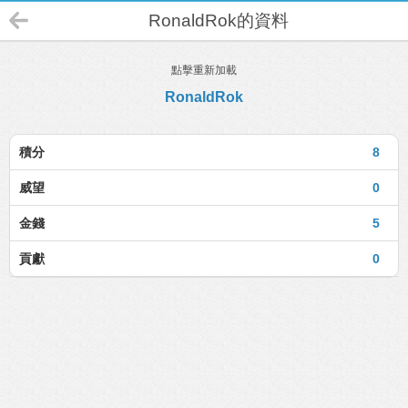
RonaldRok的資料
點擊重新加載
RonaldRok
積分
8
威望
0
金錢
5
貢獻
0