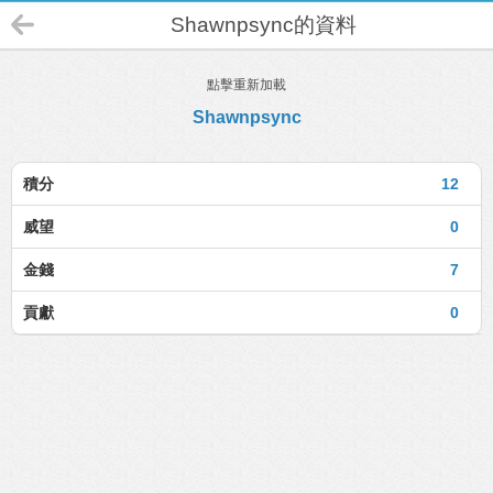
Shawnpsync的資料
點擊重新加載
Shawnpsync
積分
12
威望
0
金錢
7
貢獻
0