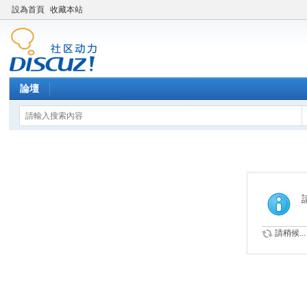
設為首頁
收藏本站
論壇
請稍候...