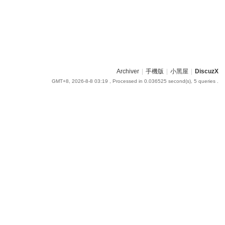
Archiver
|
手機版
|
小黑屋
|
DiscuzX
GMT+8, 2026-8-8 03:19
, Processed in 0.036525 second(s), 5 queries .