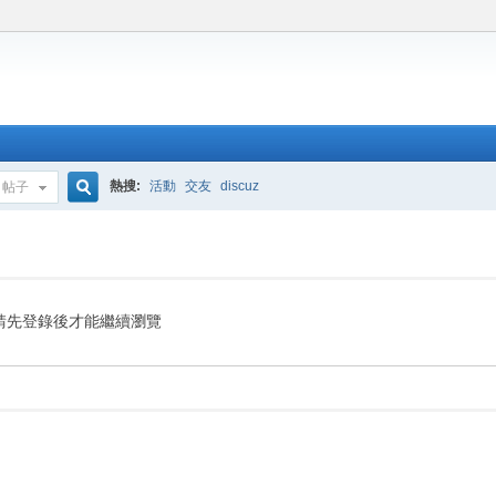
熱搜:
活動
交友
discuz
帖子
搜
索
請先登錄後才能繼續瀏覽