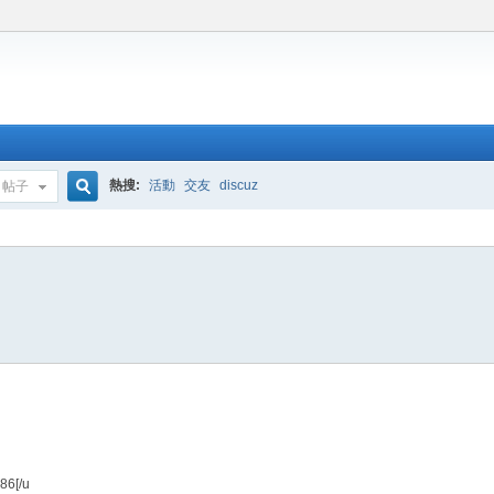
熱搜:
活動
交友
discuz
帖子
搜
索
86[/u