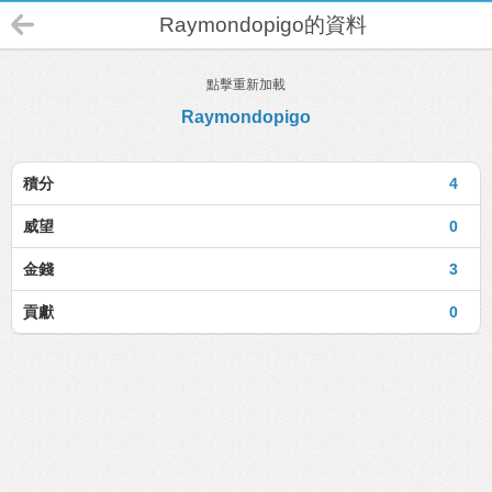
Raymondopigo的資料
點擊重新加載
Raymondopigo
積分
4
威望
0
金錢
3
貢獻
0