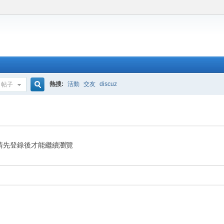
熱搜:
活動
交友
discuz
帖子
搜
索
請先登錄後才能繼續瀏覽