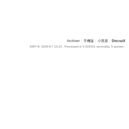
Archiver
|
手機版
|
小黑屋
|
DiscuzX
GMT+8, 2026-8-7 23:10
, Processed in 0.029161 second(s), 5 queries .