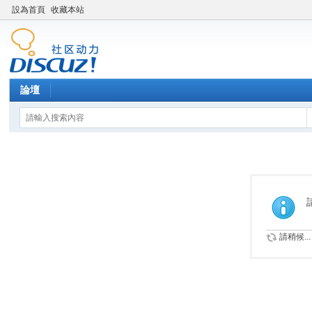
設為首頁
收藏本站
論壇
請稍候...