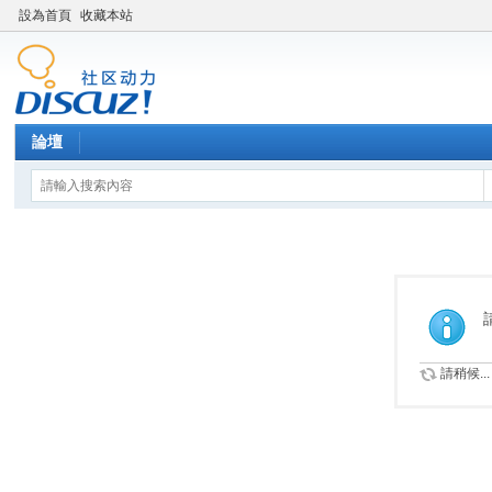
設為首頁
收藏本站
論壇
請稍候...