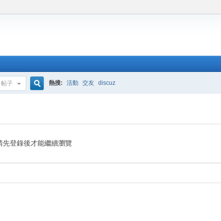
熱搜:
活動
交友
discuz
帖子
搜
索
請先登錄後才能繼續瀏覽