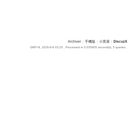
Archiver
|
手機版
|
小黑屋
|
DiscuzX
GMT+8, 2026-8-9 03:25
, Processed in 0.035605 second(s), 5 queries .