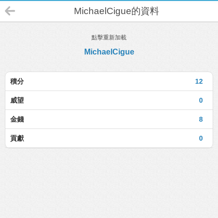
MichaelCigue的資料
點擊重新加載
MichaelCigue
積分
12
威望
0
金錢
8
貢獻
0