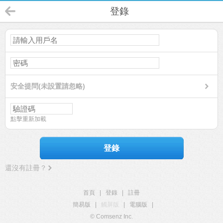
登錄
安全提問(未設置請忽略)
點擊重新加載
登錄
還沒有註冊？
首頁
|
登錄
|
註冊
簡易版
|
觸屏版
|
電腦版
|
© Comsenz Inc.