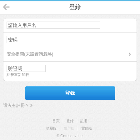
登錄
安全提問(未設置請忽略)
點擊重新加載
登錄
還沒有註冊？
首頁
|
登錄
|
註冊
簡易版
|
觸屏版
|
電腦版
|
© Comsenz Inc.