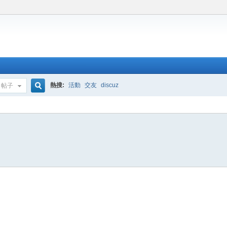
熱搜:
活動
交友
discuz
帖子
搜
索