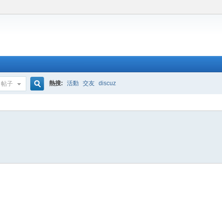
熱搜:
活動
交友
discuz
帖子
搜
索