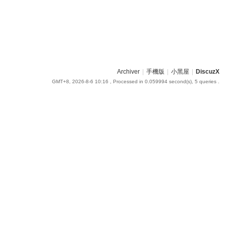
Archiver
|
手機版
|
小黑屋
|
DiscuzX
GMT+8, 2026-8-6 10:16
, Processed in 0.059994 second(s), 5 queries .