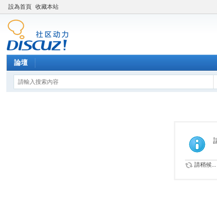
設為首頁
收藏本站
論壇
請稍候...