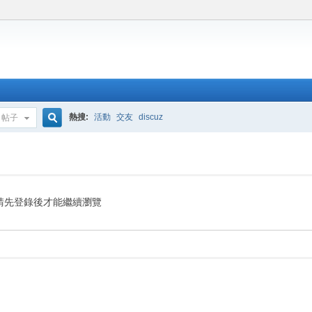
熱搜:
活動
交友
discuz
帖子
搜
索
請先登錄後才能繼續瀏覽