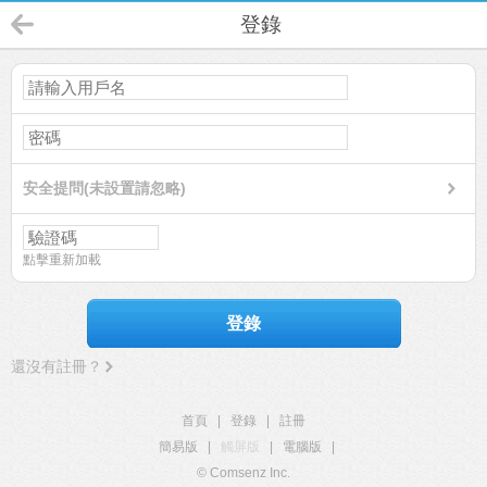
登錄
安全提問(未設置請忽略)
點擊重新加載
登錄
還沒有註冊？
首頁
|
登錄
|
註冊
簡易版
|
觸屏版
|
電腦版
|
© Comsenz Inc.