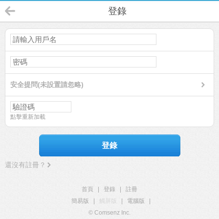
登錄
安全提問(未設置請忽略)
點擊重新加載
登錄
還沒有註冊？
首頁
|
登錄
|
註冊
簡易版
|
觸屏版
|
電腦版
|
© Comsenz Inc.