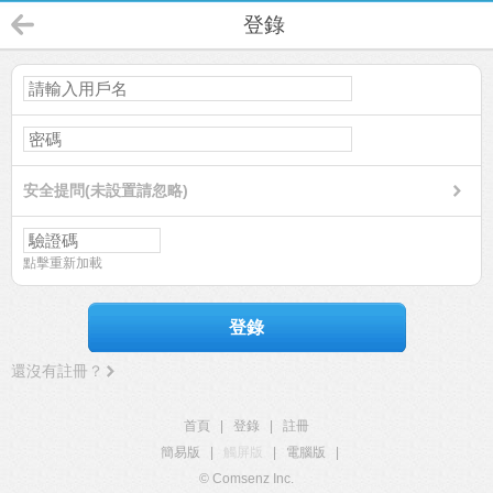
登錄
安全提問(未設置請忽略)
點擊重新加載
登錄
還沒有註冊？
首頁
|
登錄
|
註冊
簡易版
|
觸屏版
|
電腦版
|
© Comsenz Inc.