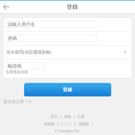
登錄
安全提問(未設置請忽略)
點擊重新加載
登錄
還沒有註冊？
首頁
|
登錄
|
註冊
簡易版
|
觸屏版
|
電腦版
|
© Comsenz Inc.