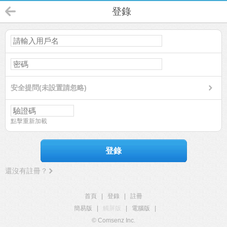
登錄
安全提問(未設置請忽略)
點擊重新加載
登錄
還沒有註冊？
首頁
|
登錄
|
註冊
簡易版
|
觸屏版
|
電腦版
|
© Comsenz Inc.