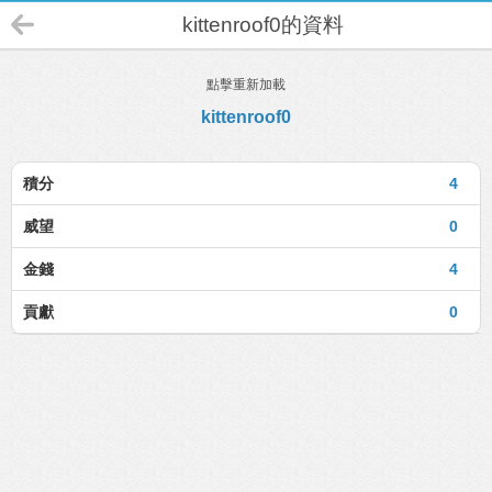
kittenroof0的資料
點擊重新加載
kittenroof0
積分
4
威望
0
金錢
4
貢獻
0