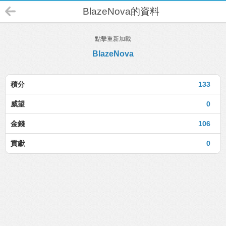
BlazeNova的資料
點擊重新加載
BlazeNova
積分
133
威望
0
金錢
106
貢獻
0