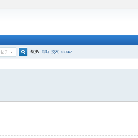
熱搜:
活動
交友
discuz
帖子
搜
索