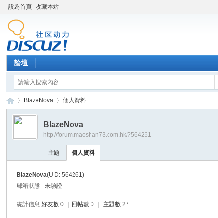
設為首頁
收藏本站
論壇
BlazeNova
個人資料
BlazeNova
http://forum.maoshan73.com.hk/?564261
Di
›
›
主題
個人資料
BlazeNova
(UID: 564261)
郵箱狀態
未驗證
統計信息
好友數 0
|
回帖數 0
|
主題數 27