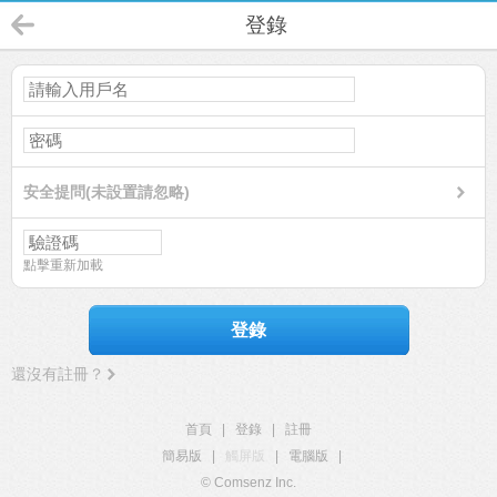
登錄
安全提問(未設置請忽略)
點擊重新加載
登錄
還沒有註冊？
首頁
|
登錄
|
註冊
簡易版
|
觸屏版
|
電腦版
|
© Comsenz Inc.