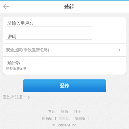
登錄
安全提問(未設置請忽略)
點擊重新加載
登錄
還沒有註冊？
首頁
|
登錄
|
註冊
簡易版
|
觸屏版
|
電腦版
|
© Comsenz Inc.