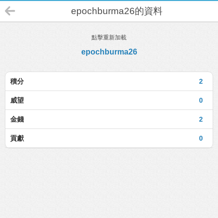
epochburma26的資料
點擊重新加載
epochburma26
積分
2
威望
0
金錢
2
貢獻
0