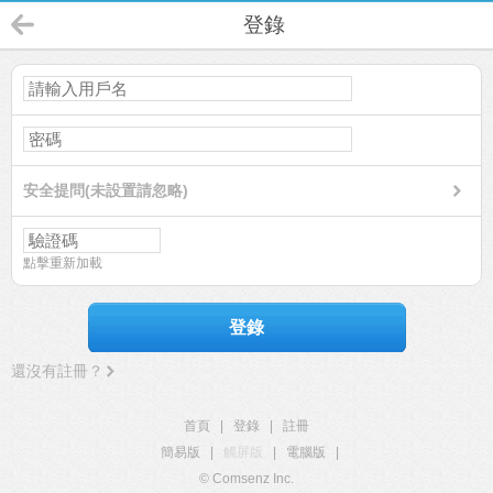
登錄
安全提問(未設置請忽略)
點擊重新加載
登錄
還沒有註冊？
首頁
|
登錄
|
註冊
簡易版
|
觸屏版
|
電腦版
|
© Comsenz Inc.