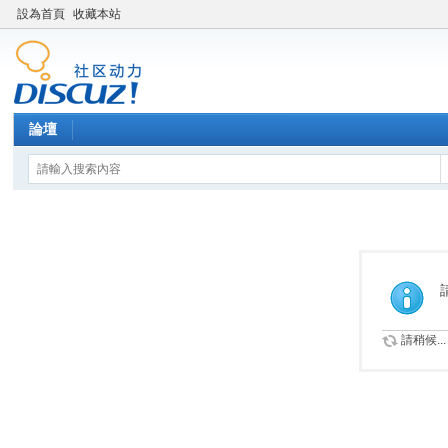
設為首頁
收藏本站
論壇
請稍候...