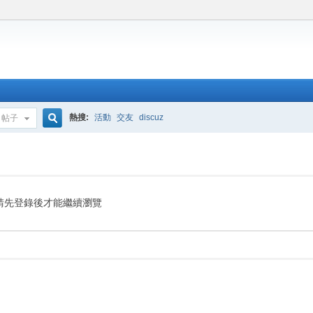
熱搜:
活動
交友
discuz
帖子
搜
索
請先登錄後才能繼續瀏覽