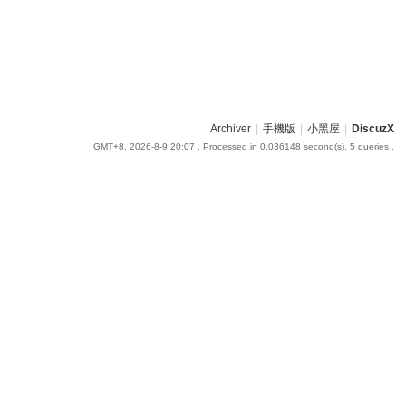
Archiver
|
手機版
|
小黑屋
|
DiscuzX
GMT+8, 2026-8-9 20:07
, Processed in 0.036148 second(s), 5 queries .