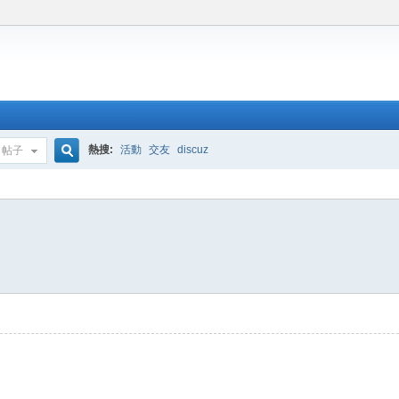
熱搜:
活動
交友
discuz
帖子
搜
索