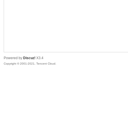
sc
Powered by
Discuz!
X3.4
Copyright © 2001-2021, Tencent Cloud.
uz!
Bo