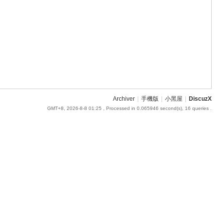
Archiver
|
手機版
|
小黑屋
|
DiscuzX
GMT+8, 2026-8-8 01:25
, Processed in 0.065946 second(s), 16 queries .