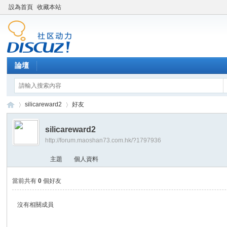
設為首頁
收藏本站
論壇
silicareward2
好友
silicareward2
http://forum.maoshan73.com.hk/?1797936
Di
›
›
主題
個人資料
當前共有
0
個好友
沒有相關成員