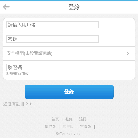
登錄
安全提問(未設置請忽略)
點擊重新加載
登錄
還沒有註冊？
首頁
|
登錄
|
註冊
簡易版
|
觸屏版
|
電腦版
|
© Comsenz Inc.