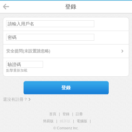
登錄
安全提問(未設置請忽略)
點擊重新加載
登錄
還沒有註冊？
首頁
|
登錄
|
註冊
簡易版
|
觸屏版
|
電腦版
|
© Comsenz Inc.