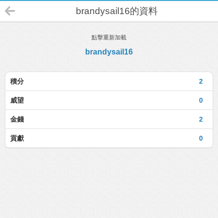
brandysail16的資料
點擊重新加載
brandysail16
積分
2
威望
0
金錢
2
貢獻
0