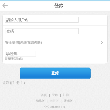
登錄
安全提問(未設置請忽略)
點擊重新加載
登錄
還沒有註冊？
首頁
|
登錄
|
註冊
簡易版
|
觸屏版
|
電腦版
|
© Comsenz Inc.