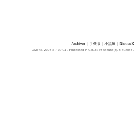
Archiver
|
手機版
|
小黑屋
|
DiscuzX
GMT+8, 2026-8-7 00:04
, Processed in 0.016376 second(s), 5 queries .