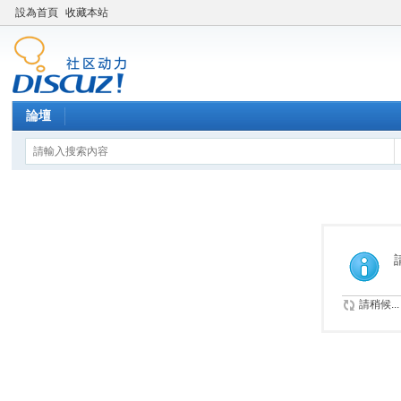
設為首頁
收藏本站
論壇
請稍候...