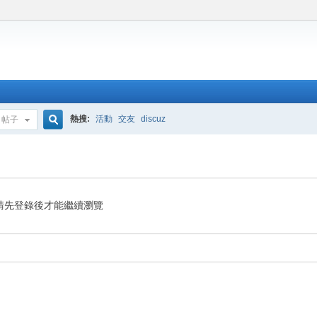
熱搜:
活動
交友
discuz
帖子
搜
索
請先登錄後才能繼續瀏覽