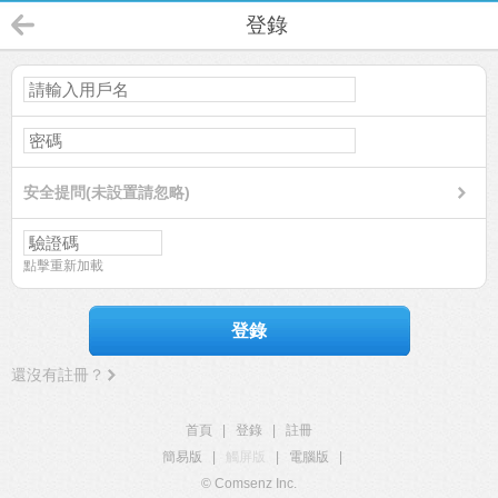
登錄
安全提問(未設置請忽略)
點擊重新加載
登錄
還沒有註冊？
首頁
|
登錄
|
註冊
簡易版
|
觸屏版
|
電腦版
|
© Comsenz Inc.