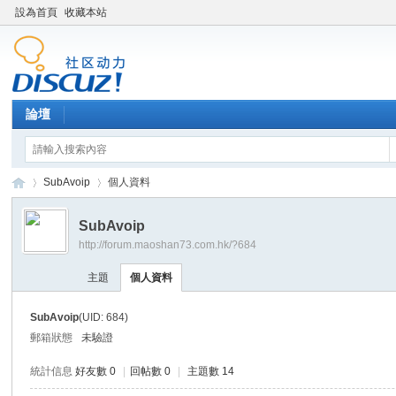
設為首頁
收藏本站
論壇
SubAvoip
個人資料
SubAvoip
http://forum.maoshan73.com.hk/?684
Di
›
›
主題
個人資料
SubAvoip
(UID: 684)
郵箱狀態
未驗證
統計信息
好友數 0
|
回帖數 0
|
主題數 14