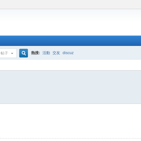
熱搜:
活動
交友
discuz
帖子
搜
索