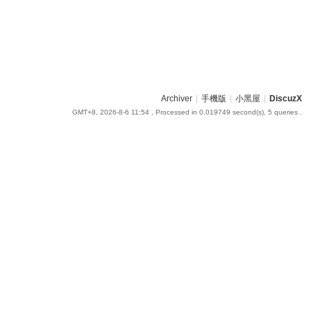
Archiver
|
手機版
|
小黑屋
|
DiscuzX
GMT+8, 2026-8-6 11:54
, Processed in 0.019749 second(s), 5 queries .