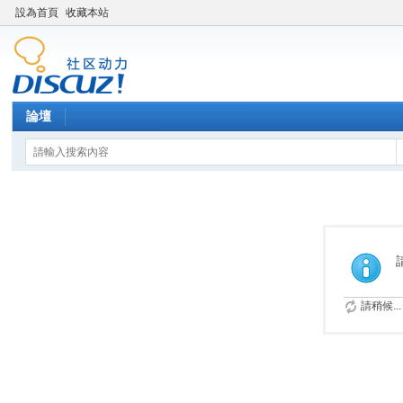
設為首頁
收藏本站
論壇
請稍候...