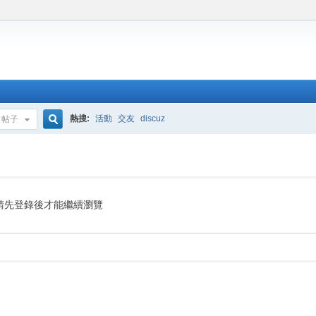
熱搜:
活動
交友
discuz
帖子
搜
索
請先登錄後才能繼續瀏覽