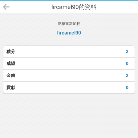
fircamel90的資料
點擊重新加載
fircamel90
積分
2
威望
0
金錢
2
貢獻
0