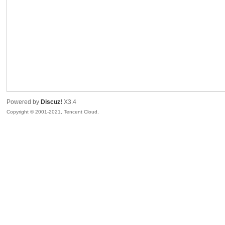
sc
Powered by
Discuz!
X3.4
Copyright © 2001-2021, Tencent Cloud.
uz!
Bo