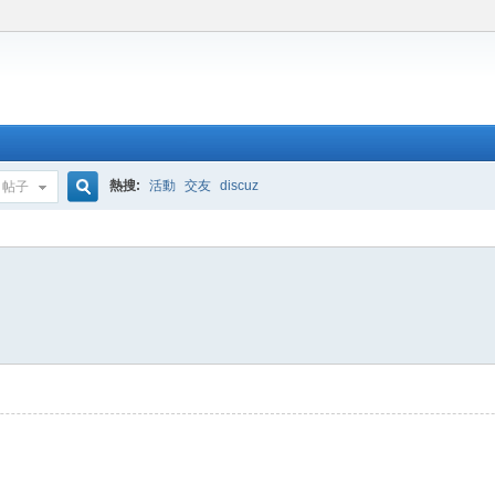
熱搜:
活動
交友
discuz
帖子
搜
索