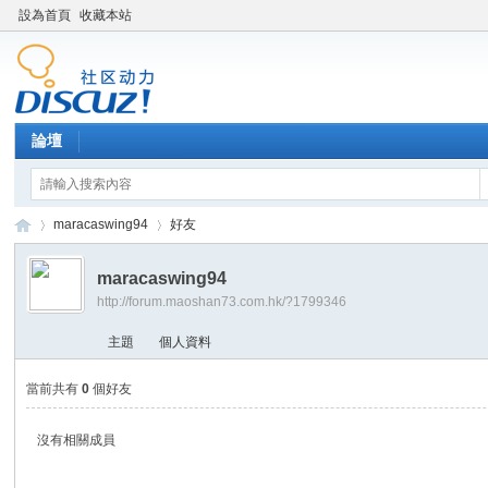
設為首頁
收藏本站
論壇
maracaswing94
好友
maracaswing94
http://forum.maoshan73.com.hk/?1799346
Di
›
›
主題
個人資料
當前共有
0
個好友
沒有相關成員