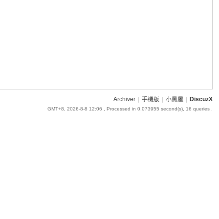
Archiver
|
手機版
|
小黑屋
|
DiscuzX
GMT+8, 2026-8-8 12:06
, Processed in 0.073955 second(s), 16 queries .