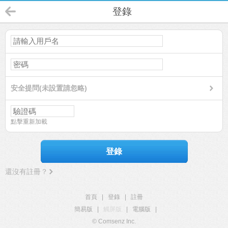
登錄
安全提問(未設置請忽略)
點擊重新加載
登錄
還沒有註冊？
首頁
|
登錄
|
註冊
簡易版
|
觸屏版
|
電腦版
|
© Comsenz Inc.