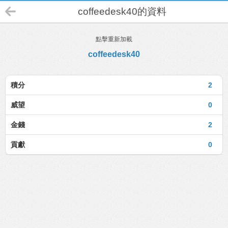
coffeedesk40的資料
點擊重新加載
coffeedesk40
積分
2
威望
0
金錢
2
貢獻
0