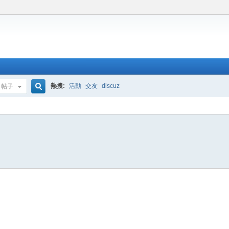
熱搜:
活動
交友
discuz
帖子
搜
索