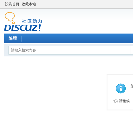
設為首頁
收藏本站
論壇
請稍候...