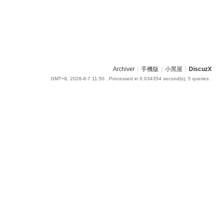
Archiver
|
手機版
|
小黑屋
|
DiscuzX
GMT+8, 2026-8-7 11:50
, Processed in 0.034354 second(s), 5 queries .