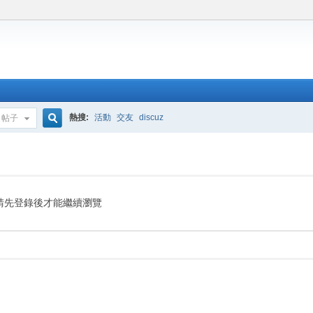
熱搜:
活動
交友
discuz
帖子
搜
索
請先登錄後才能繼續瀏覽